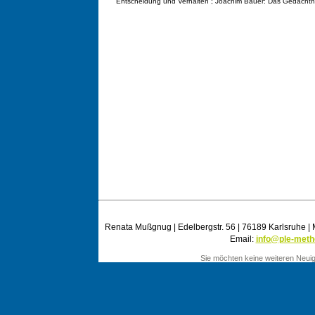
Entscheidung und Verhalten“; Joachim Bauer: Das Gedächtni
Renata Mußgnug | Edelbergstr. 56 | 76189 Karlsruhe | 
Email:
info@ple-meth
Sie möchten keine weiteren Neuig