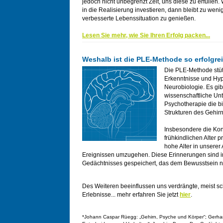
jedoch nicht unbegrenzt Zeit, uns diese zu erfüllen. 
in die Realisierung investieren, dann bleibt zu wenig
verbesserte Lebenssituation zu genießen.
Lesen Sie mehr, wie Sie Ihren Erfolg packen...
Weshalb ist die PLE-Methode so erfolgre
Die PLE-Methode stütz
Erkenntnisse und Hy
Neurobiologie. Es gibt
wissenschaftliche Un
Psychotherapie die b
Strukturen des Gehirns
Insbesondere die Kon
frühkindlichen Alter p
hohe Alter in unserer
Ereignissen umzugehen. Diese Erinnerungen sind i
Gedächtnisses gespeichert, das dem Bewusstsein nic
Des Weiteren beeinflussen uns verdrängte, meist s
Erlebnisse... mehr erfahren Sie jetzt
hier
.
*Johann Caspar Rüegg: „Gehirn, Psyche und Körper“; Gerhard